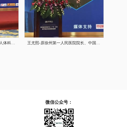
刘承宜-华南师范大学教授、运动人体科学博士生导师和珠江学者岗位学科带头人。曾经获得南京大学化学学士、吉林大学化学硕士、华中科技大学激光技术博士、华南师范大学生物光子学博士后和美国激光医学会资深会员
王尤熙-原徐州第一人民医院院长、中国老年保健协会抗衰老专业委员会健康讲师、中国健康产业资深健康咨询师、中国磁疗行业资深专家
微信公众号：