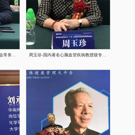
赵宗平-中华非药物疗法国际联合会常务副主席兼秘书长、PPB非药物疗法南都研究院院长、广州平衡态健康产业科技有限公司董事长、广州南都电子科技有限公司董事长、广州南态电子科技有限公司董事长、凤鸣国际大酒店董事长
周玉珍-国内著名心脑血管疾病教授级专家、高电位专家、中国老年保健协会长寿专业委员会常务理事、原江西医学院附属医院心内科主任