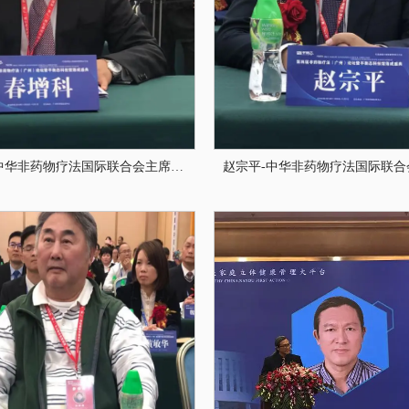
春增科-中华非药物疗法国际联合会主席、卫生部国家公立医院改革上海联络员、陕西治金医院院长