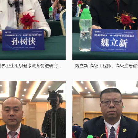
孙树侠-世界卫生组织健康教育促进研究中心顾问、联合国绿色组织专家委员会委员、中央国家机关健康大讲堂讲师团专家、卫生部健康教育指导首席专家、卫生部和国家文明办社区教育健康专家、中国保健协会食物营养与安全专业委员会会长、中国健康教育协会常务理事